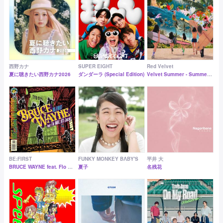
西野カナ
SUPER EIGHT
Red Velvet
夏に聴きたい西野カナ2026
ダンダーラ (Special Edition)
Velvet Summer - Summer Mini Album
BE:FIRST
FUNKY MONKEY BΛBY'S
平井 大
BRUCE WAYNE feat. Flo Milli, ATL Jacob
夏子
名残花