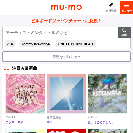
mu-mo（
会員登録
メニュー
ビルボードジャパンチャートに反映！
VIBY
Tommy heavenly6
ONE LOVE ONE HEART
重要なお知らせ
注目★最新曲
AKB48
緑黄色社会
=LOVE
クッキーキス
晴々
恋、はじめました。