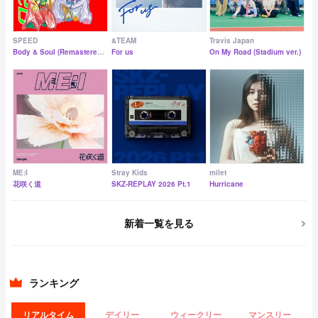
SPEED
&TEAM
Travis Japan
Body & Soul (Remastered 2026)
For us
On My Road (Stadium ver.)
ME:I
Stray Kids
milet
花咲く道
SKZ-REPLAY 2026 Pt.1
Hurricane
新着一覧を見る
ランキング
リアルタイム
デイリー
ウィークリー
マンスリー